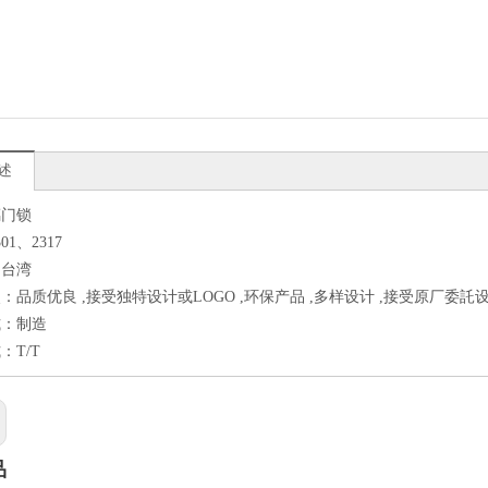
述
璃门锁
01、2317
：台湾
：品质优良 ,接受独特设计或LOGO ,环保产品 ,多样设计 ,接受原厂委託设
式：制造
：T/T
品